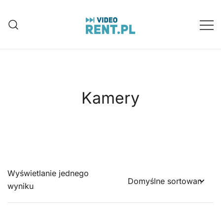
Przejdź
do
treści
Wynajem aparatów, kamer, dronów
Video-Rent
Katowice, Śląsk
Kamery
Wyświetlanie jednego
wyniku