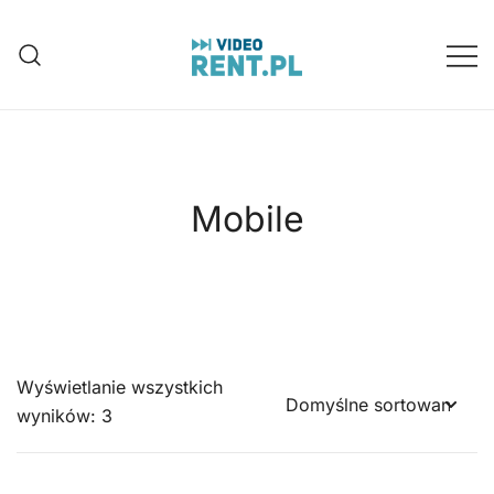
Przejdź
do
treści
Wynajem aparatów, kamer, dronów
Video-Rent
Katowice, Śląsk
Mobile
Wyświetlanie wszystkich
wyników: 3