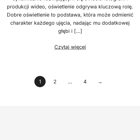
produkcji wideo, oświetlenie odgrywa kluczową rolę.
Dobre oświetlenie to podstawa, która może odmienić
charakter każdego ujęcia, nadając mu dodatkowej
głębi i […]
Czytaj więcej
Stronicowanie
1
2
…
4
→
wpisów