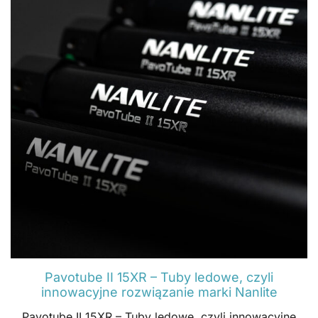
Pavotube II 15XR – Tuby ledowe, czyli
innowacyjne rozwiązanie marki Nanlite​
Pavotube II 15XR – Tuby ledowe, czyli innowacyjne