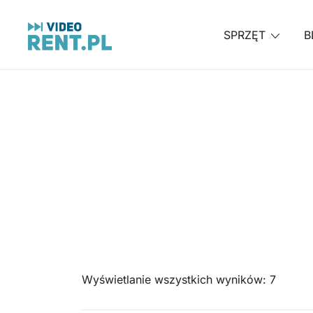
SPRZĘT
B
Wynajem aparatów, kamer, dronów Katowice, Śląsk
Video-Rent
Przejdź
do
treści
Wyświetlanie wszystkich wyników: 7