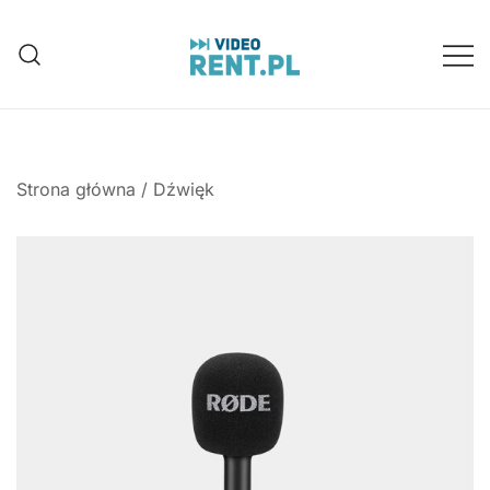
Przejdź
do
treści
Wynajem aparatów, kamer, dronów
Video-Rent
Katowice, Śląsk
Strona główna
/
Dźwięk