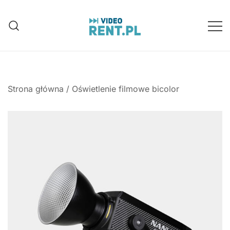
Przejdź
do
treści
Wynajem aparatów, kamer, dronów
Video-Rent
Katowice, Śląsk
Strona główna
/
Oświetlenie filmowe bicolor