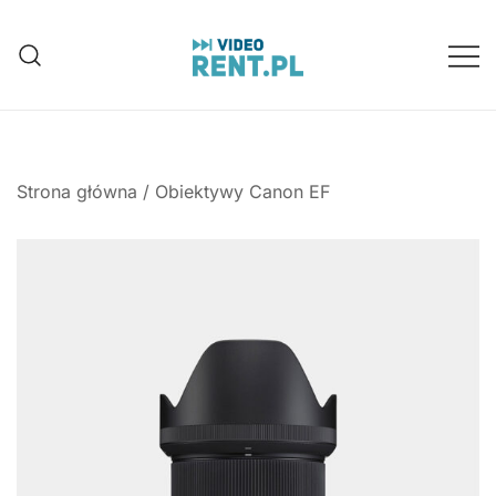
Przejdź
do
treści
Wynajem aparatów, kamer, dronów
Video-Rent
Katowice, Śląsk
Strona główna
/
Obiektywy Canon EF