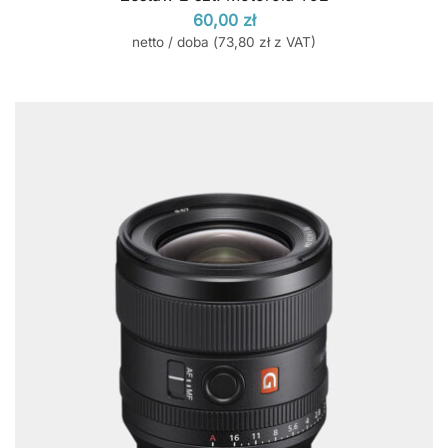
60,00
zł
netto / doba (
73,80
zł
z VAT)