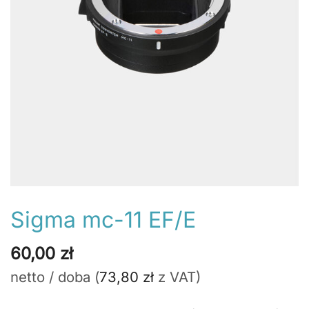
Sigma mc-11 EF/E
60,00
zł
netto / doba (
73,80
zł
z VAT)