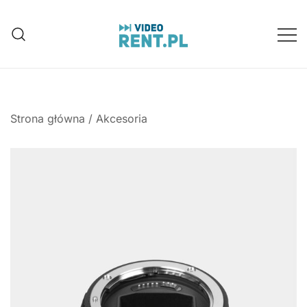
Przejdź
do
treści
Wynajem aparatów, kamer, dronów
Video-Rent
Katowice, Śląsk
Strona główna
/
Akcesoria