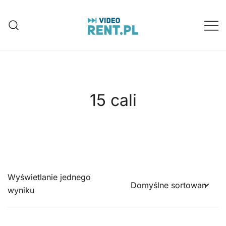
Przejdź
do
treści
Wynajem aparatów, kamer, dronów
Video-Rent
Katowice, Śląsk
15 cali
Wyświetlanie jednego
wyniku