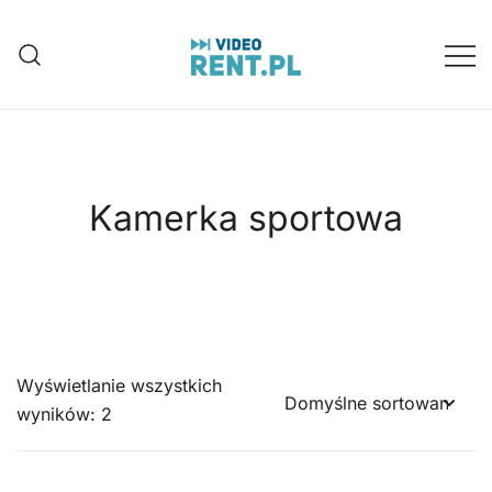
Przejdź
do
treści
Wynajem aparatów, kamer, dronów
Video-Rent
Katowice, Śląsk
Kamerka sportowa
Wyświetlanie wszystkich
wyników: 2