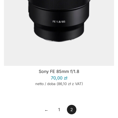
Sony FE 85mm f/1.8
70,00
zł
netto / doba (
86,10
zł
z VAT)
←
1
2