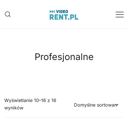
Przejdź
do
treści
Wynajem aparatów, kamer, dronów
Video-Rent
Katowice, Śląsk
Profesjonalne
Wyświetlanie 10–16 z 16
wyników