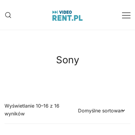
Przejdź
do
treści
Wynajem aparatów, kamer, dronów
Video-Rent
Katowice, Śląsk
Sony
Wyświetlanie 10–16 z 16
wyników