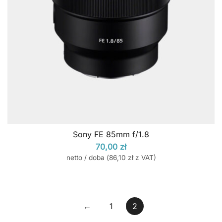
Sony FE 85mm f/1.8
70,00
zł
netto / doba (
86,10
zł
z VAT)
←
1
2