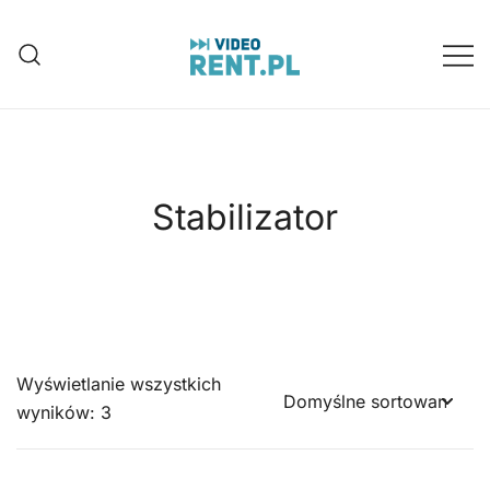
Przejdź
do
treści
Wynajem aparatów, kamer, dronów
Video-Rent
Katowice, Śląsk
Stabilizator
Wyświetlanie wszystkich
wyników: 3