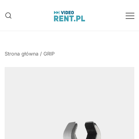
Przejdź
do
treści
Wynajem aparatów, kamer, dronów
Video-Rent
Katowice, Śląsk
Strona główna
/
GRIP