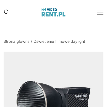
Przejdź
do
treści
Wynajem aparatów, kamer, dronów
Video-Rent
Katowice, Śląsk
Strona główna
/
Oświetlenie filmowe daylight